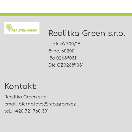
Realitka Green s.r.o.
Lidická 700/19
Brno, 60200
Ičo 02689031
Dič CZ02689031
Kontakt:
Realitka Green s.r.o.
email:
biernatova@
realgreen.cz
tel.: +420 721 760 301