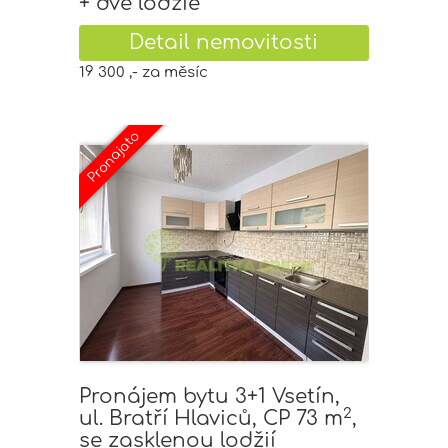
+ dvě lodžie
Detail nemovitosti
19 300 ,- za měsíc
Pronájem bytu 3+1 Vsetín,
2
ul. Bratří Hlaviců, CP 73 m
,
se zasklenou lodžií