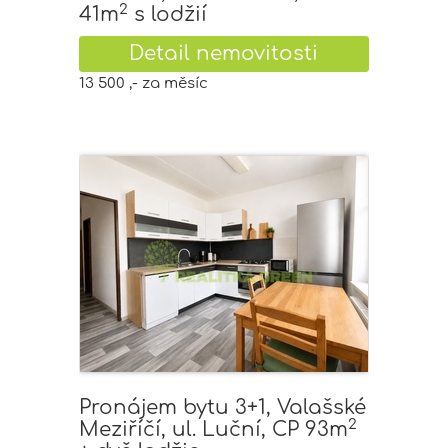
2
41m
s lodžií
Detail nemovitosti
13 500 ,- za měsíc
Pronájem bytu 3+1, Valašské
2
Meziříčí, ul. Luční, CP 93m