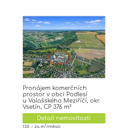
Pronájem komerčních
prostor v obci Podlesí
u Valašského Meziříčí, okr.
Vsetín, CP 376 m²
Detail nemovitosti
2
120 ,- za m
/měsíc