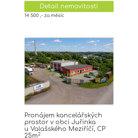
Detail nemovitosti
14 500 ,- za měsíc
Pronájem kancelářských
prostor v obci Juřinka
u Valašského Meziříčí, CP
2
25m