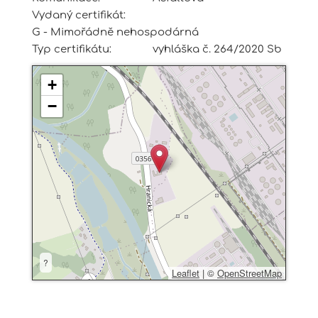
Vydaný certifikát:
G - Mimořádně nehospodárná
Typ certifikátu:
vyhláška č. 264/2020 Sb
+
−
?
Leaflet
|
©
OpenStreetMap