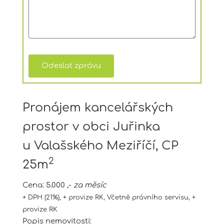
Pronájem kancelářských
prostor v obci Juřinka
u Valašského Meziříčí, CP
2
25m
Cena:
5.000 ,-
za měsíc
+ DPH (21%), + provize RK, Včetně právního servisu, +
provize RK
Popis nemovitosti: