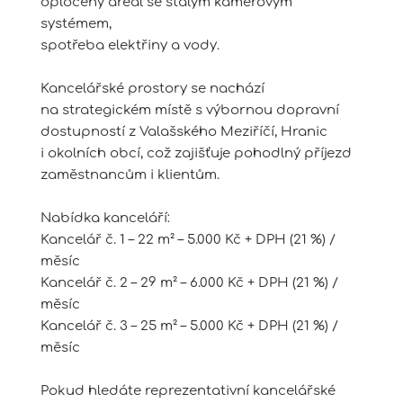
oplocený areál se stálým kamerovým
systémem,
spotřeba elektřiny a vody.
Kancelářské prostory se nachází
na strategickém místě s výbornou dopravní
dostupností z Valašského Meziříčí, Hranic
i okolních obcí, což zajišťuje pohodlný příjezd
zaměstnancům i klientům.
Nabídka kanceláří:
Kancelář č. 1 – 22 m² – 5.000 Kč + DPH (21 %) /
měsíc
Kancelář č. 2 – 29 m² – 6.000 Kč + DPH (21 %) /
měsíc
Kancelář č. 3 – 25 m² – 5.000 Kč + DPH (21 %) /
měsíc
Pokud hledáte reprezentativní kancelářské