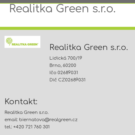
Realitka Green s.r.o.
Realitka Green s.r.o.
Lidická 700/19
Brno, 60200
Ičo 02689031
Dič CZ02689031
Kontakt:
Realitka Green s.r.o.
email:
biernatova@
realgreen.cz
tel.: +420 721 760 301