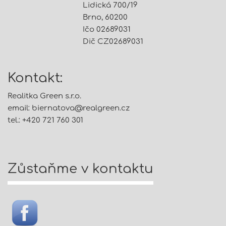
Lidická 700/19
Brno, 60200
Ičo 02689031
Dič CZ02689031
Kontakt:
Realitka Green s.r.o.
email:
biernatova@
realgreen.cz
tel.: +420 721 760 301
Zůstaňme v kontaktu