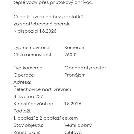
teplé vody přes průtokový ohřívač.
Cena je uvedena bez poplatků
za spotřebované energie.
K dispozici 1.8.2026.
Typ nemovitosti:
Komerce
Číslo nemovitosti:
26031
Typ komerce:
Obchodní prostor
Operace:
Pronájem
Adresa:
Želechovice nad Dřevnicí
4. května 237
K nastěhování od:
1.8.2026
Podlaží:
1. podlaží z 2 podlaží celkem
Stav objektu:
Velmi dobrý
Konstrukce:
Cihlová