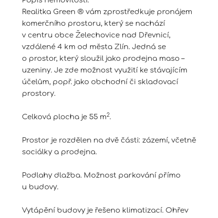
Popis nemovitosti:
Realitka Green ® vám zprostředkuje pronájem
komerčního prostoru, který se nachází
v centru obce Želechovice nad Dřevnicí,
vzdálené 4 km od města Zlín. Jedná se
o prostor, který sloužil jako prodejna maso –
uzeniny. Je zde možnost využití ke stávajícím
účelům, popř. jako obchodní či skladovací
prostory.
2
Celková plocha je 55 m
.
Prostor je rozdělen na dvě části: zázemí, včetně
sociálky a prodejna.
Podlahy dlažba. Možnost parkování přímo
u budovy.
Vytápění budovy je řešeno klimatizací. Ohřev