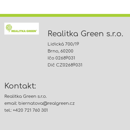
Realitka Green s.r.o.
Lidická 700/19
Brno, 60200
Ičo 02689031
Dič CZ02689031
Kontakt:
Realitka Green s.r.o.
email:
biernatova@
realgreen.cz
tel.: +420 721 760 301