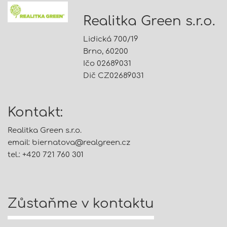
Realitka Green s.r.o.
Lidická 700/19
Brno, 60200
Ičo 02689031
Dič CZ02689031
Kontakt:
Realitka Green s.r.o.
email:
biernatova@
realgreen.cz
tel.: +420 721 760 301
Zůstaňme v kontaktu