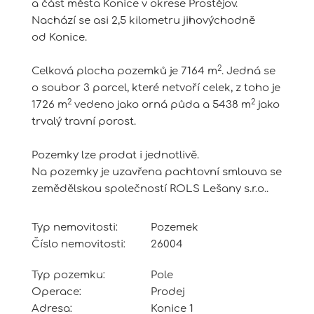
a část města Konice v okrese Prostějov.
Nachází se asi 2,5 kilometru jihovýchodně
od Konice.
2
Celková plocha pozemků je 7164 m
. Jedná se
o soubor 3 parcel, které netvoří celek, z toho je
2
2
1726 m
vedeno jako orná půda a 5438 m
jako
trvalý travní porost.
Pozemky lze prodat i jednotlivě.
Na pozemky je uzavřena pachtovní smlouva se
zemědělskou společností ROLS Lešany s.r.o..
Typ nemovitosti:
Pozemek
Číslo nemovitosti:
26004
Typ pozemku:
Pole
Operace:
Prodej
Adresa:
Konice 1