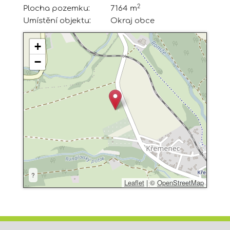
2
Plocha pozemku:
7164 m
Umístění objektu:
Okraj obce
+
−
?
Leaflet
|
©
OpenStreetMap