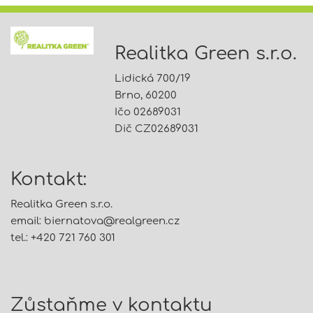
Realitka Green s.r.o.
Lidická 700/19
Brno, 60200
Ičo 02689031
Dič CZ02689031
Kontakt:
Realitka Green s.r.o.
email:
biernatova@
realgreen.cz
tel.: +420 721 760 301
Zůstaňme v kontaktu