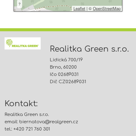
?
Leaflet
|
©
OpenStreetMap
Realitka Green s.r.o.
Lidická 700/19
Brno, 60200
Ičo 02689031
Dič CZ02689031
Kontakt:
Realitka Green s.r.o.
email:
biernatova@
realgreen.cz
tel.: +420 721 760 301