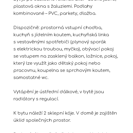
plastová okna s žaluziemi. Podlahy
kombinované – PVC, parkety, dlažba.
Dispozičně: prostorná vstupní chodba,
kuchyň s jídelním koutem, kuchyňská linka
s vestavěnými spotřebiči (plynový sporák
s elektrickou troubou, myčka), obývací pokoj
se vstupem na zasklený balkon, ložnice, pokoj,
který lze využít jako dětský pokoj nebo
pracovnu, koupelna se sprchovým koutem,
samostatné wc.
Vytápění je ústřední dálkové, v bytě jsou
radiátory s regulací.
K bytu náleží 2 sklepní kóje. V domě je zajištěn
úklid společných prostor.