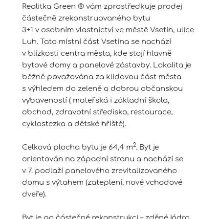
Realitka Green ® vám zprostředkuje prodej
částečně zrekonstruovaného bytu
3+1 v osobním vlastnictví ve městě Vsetín, ulice
Luh. Tato místní část Vsetína se nachází
v blízkosti centra města, kde stojí hlavně
bytové domy a panelové zástavby. Lokalita je
běžně považována za klidovou část města
s výhledem do zeleně a dobrou občanskou
vybaveností ( mateřská i základní škola,
obchod, zdravotní středisko, restaurace,
cyklostezka a dětské hřiště).
2
Celková plocha bytu je 64,4 m
. Byt je
orientován na západní stranu a nachází se
v 7. podlaží panelového zrevitalizovaného
domu s výtahem (zateplení, nové vchodové
dveře).
Byt je po částečné rekonstrukci – zděné jádro,