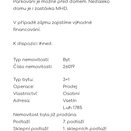
Parkování je možné před domem. Nedaleko
domu je i zastávka MHD.
V případě zájmu zajistíme výhodné
financování.
K dispozici ihned.
Typ nemovitosti:
Byt
Číslo nemovitosti:
26019
Typ bytu:
3+1
Operace:
Prodej
Vlastnictví:
Osobní
Adresa:
Vsetín
Luh 1785
Nemovitost byla již prodána
Podlaží:
7. podlaží
Sklepní podlaží:
1. sklepních podlaží