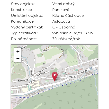
Stav objektu:
Velmi dobrý
Konstrukce:
Panelová
Umístění objektu:
Klidná část obce
Komunikace:
Asfaltová
Vydaný certifikát:
C - Úsporná
Typ certifikátu:
vyhláška č. 78/2013 Sb.
2
En. náročnost:
70 kWh/m
/rok
+
−