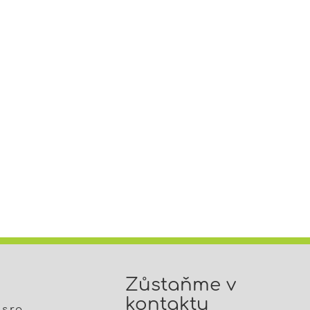
Zůstaňme v
kontaktu
.r.o.