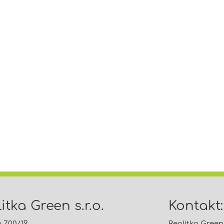
itka Green s.r.o.
Kontakt:
á 700/19
Realitka Green s