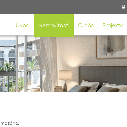
Úvod
Nemovitosti
O nás
Projekty
 smazána.