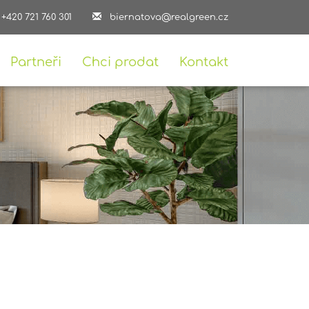
+420 721 760 301
biernatova@realgreen.cz
Partneři
Chci prodat
Kontakt