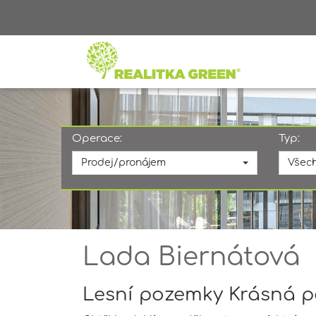
Operace:
Typ:
Prodej/pronájem
Všech
Lada Biernátová
Lesní pozemky Krásná p