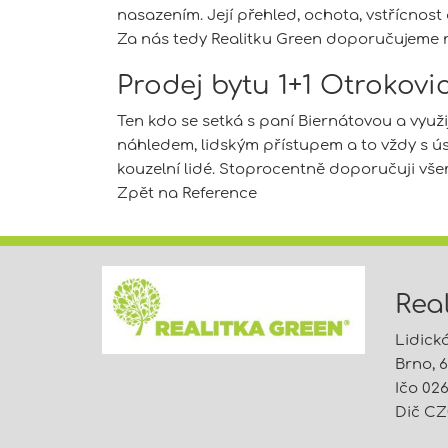
nasazením. Její přehled, ochota, vstřícnost
Za nás tedy Realitku Green doporučujeme n
Prodej bytu 1+1 Otrokovic
Ten kdo se setká s paní Biernátovou a využij
náhledem, lidským přístupem a to vždy s úsm
kouzelní lidé. Stoprocentně doporučuji všem
Zpět na
Reference
Real
Lidick
Brno, 
Ičo 02
Dič CZ