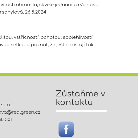
itosti ohromila, skvělé jednání a rychlost.
sanyiová, 26.8.2024
tou, vstřícností, ochotou, spolehlivostí,
u setkat a poznat, že ještě existují tak
Zůstaňme v
kontaktu
.r.o.
tova@
realgreen.cz
60 301