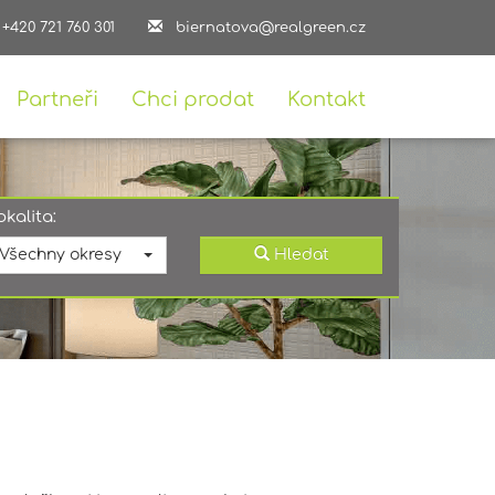
+420 721 760 301
biernatova@realgreen.cz
Partneři
Chci prodat
Kontakt
okalita:
Všechny okresy
Hledat