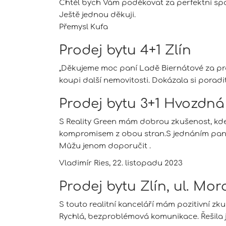
Chtěl bych Vám poděkovat za perfektní spol
Ještě jednou děkuji.
Přemysl Kufa
Prodej bytu 4+1 Zlín
„Děkujeme moc paní Ladě Biernátové za profe
koupi další nemovitosti. Dokázala si poradit
Prodej bytu 3+1 Hvozdná 
S Reality Green mám dobrou zkušenost, kde
kompromisem z obou stran.S jednáním paní 
Můžu jenom doporučit .
Vladimír Ries, 22. listopadu 2023
Prodej bytu Zlín, ul. Mo
S touto realitní kanceláří mám pozitivní z
Rychlá, bezproblémová komunikace. Řešila 