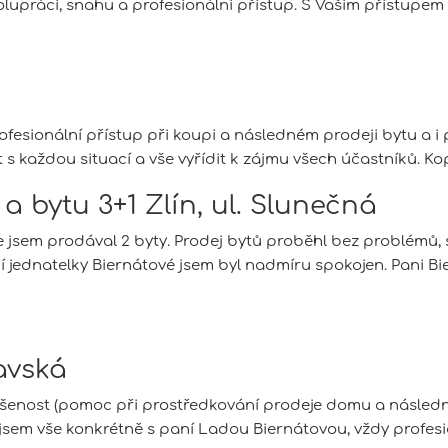
upráci, snahu a profesionální přístup. S Vašim přístupem 
sionální přístup při koupi a následném prodeji bytu a i pe
 s každou situací a vše vyřídit k zájmu všech účastníků. Ko
a bytu 3+1 Zlín, ul. Slunečná
 jsem prodával 2 byty. Prodej bytů proběhl bez problémů,
jednatelky Biernátové jsem byl nadmíru spokojen. Pani Bie
ravská
kušenost (pomoc při prostředkování prodeje domu a následn
jsem vše konkrétně s paní Ladou Biernátovou, vždy profesi