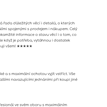
 řada důležitých věcí i detailů, o kterých
kalími spojenými s prodejem i nákupem. Celý
kamžité informace o stavu věcí i o tom, co
ale když je potřeba, vytáhnou i dostatek
učuji všem! ★★★★★
é a s maximální ochotou vyjít vstříct. Vše
šími navazujícími jednáními při koupi jiné
rofesionál ve svém oboru s maximálním