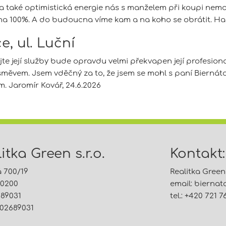
 a také optimistická energie nás s manželem při koupi nemov
a 100%. A do budoucna víme kam a na koho se obrátit. Har
e, ul. Luční
te její služby bude opravdu velmi překvapen její profesionali
ěvem. Jsem vděčný za to, že jsem se mohl s paní Biernátovo
. Jaromír Kovář, 24.6.2026
itka Green s.r.o.
Kontakt:
á 700/19
Realitka Green s
60200
email:
bierna
689031
tel.: +420 721 7
02689031