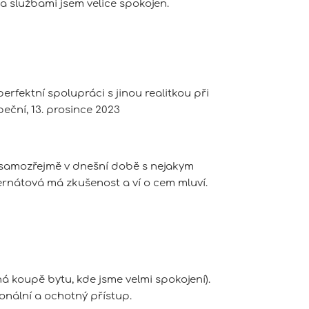
a službami jsem velice spokojen.
rfektní spolupráci s jinou realitkou při
peční, 13. prosince 2023
 samozřejmě v dnešní době s nejakym
rnátová má zkušenost a ví o cem mluví.
á koupě bytu, kde jsme velmi spokojení).
onální a ochotný přístup.