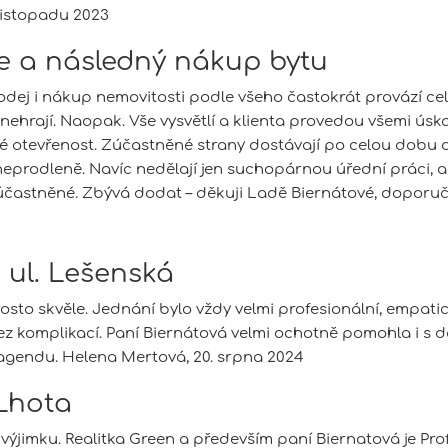
 listopadu 2023
e a následný nákup bytu
odej i nákup nemovitosti podle všeho častokrát provází celá
c nehrají. Naopak. Vše vysvětlí a klienta provedou všemi ús
é otevřenost. Zúčastněné strany dostávají po celou dobu o
tě neprodleně. Navíc nedělají jen suchopárnou úřední práci, 
 zúčastněné. Zbývá dodat – děkuji Ladě Biernátové, dopor
, ul. Lešenská
to skvěle. Jednání bylo vždy velmi profesionální, empatick
 komplikací. Paní Biernátová velmi ochotně pomohla i s dal
h agendu. Helena Mertová, 20. srpna 2024
Lhota
 výjimku. Realitka Green a především paní Biernatová je P