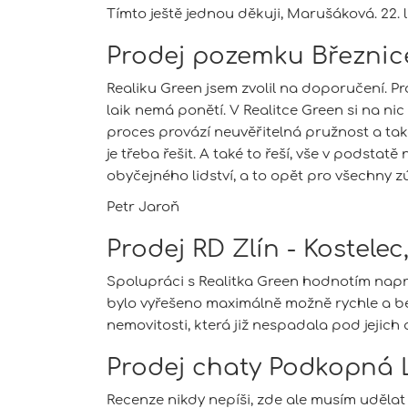
Tímto ještě jednou děkuji, Marušáková. 22.
Prodej pozemku Březnic
Realiku Green jsem zvolil na doporučení. Pr
laik nemá ponětí. V Realitce Green si na ni
proces provází neuvěřitelná pružnost a tak
je třeba řešit. A také to řeší, vše v podsta
obyčejného lidství, a to opět pro všechny
Petr Jaroň
Prodej RD Zlín - Kostelec
Spolupráci s Realitka Green hodnotím napros
bylo vyřešeno maximálně možně rychle a bez
nemovitosti, která již nespadala pod jejic
Prodej chaty Podkopná 
Recenze nikdy nepíši, zde ale musím udělat