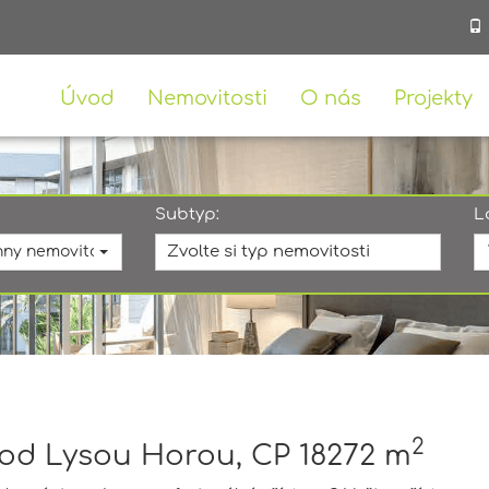
Úvod
Nemovitosti
O nás
Projekty
Subtyp:
L
Zvolte si typ nemovitosti
ny nemovitosti
2
od Lysou Horou, CP 18272 m