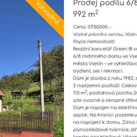
Prodej podílu 6/8
2
992 m
Cena:
3.950.000 ,-
Včetně právního servisu, Včetn
Popis nemovitosti:
Realitní kancelář Green ® vá
6/8 rodinného domu ve Vset
města Vsetín – ve vyhledáv
bydlení, ale i rekreaci.
Dům je stavba z roku 1982,
2 nadzemní podlaží. Celkov
2
113 m
, podlahová plocha 
zde ovocné a okrasné dřevi
Dům je napojen na elektřin
septik. Na hranici pozemku 
na napojení k domu. Zdivo 
plynosilikátové tvárnice, s