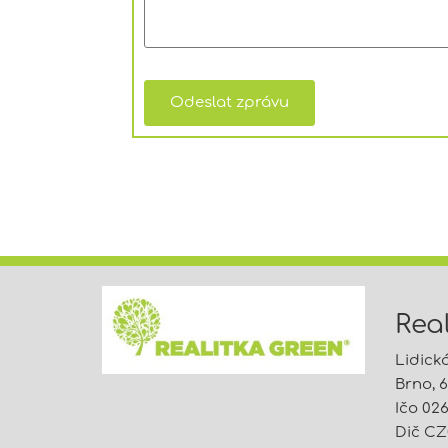
Real
Lidick
Brno, 
Ičo 02
Dič CZ