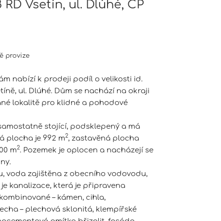
 RD Vsetín, ul. Dlúhé, CP
ě provize
m nabízí k prodeji podíl o velikosti id.
íně, ul. Dlúhé. Dům se nachází na okraji
ané lokalitě pro klidné a pohodové
 samostatně stojící, podsklepený a má
2
á plocha je 992 m
, zastavěná plocha
2
200 m
. Pozemek je oplocen a nacházejí se
ny.
u, voda zajištěna z obecního vodovodu,
je kanalizace, která je připravena
kombinované – kámen, cihla,
třecha – plechová sklonitá, klempířské