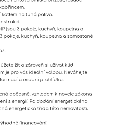
nocementová omítka břizolit, fasáda
 kabřincem.
 kotlem na tuhá paliva.
nstrukci.
NP jsou 3 pokoje, kuchyň, koupelna a
 3 pokoje, kuchyň, koupelna a samostané
áž.
žete žít a zároveň si užívat klid
m je pro vás ideální volbou. Neváhejte
nformací a osobní prohlídku.
dená dočasně, vzhledem k novele zákona
ení s energií. Po dodání energetického
ná energetická třída této nemovitosti.
výhodné financování.