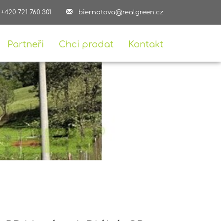
+420 721 760 301
biernatova@realgreen.cz
Partneři
Chci prodat
Kontakt