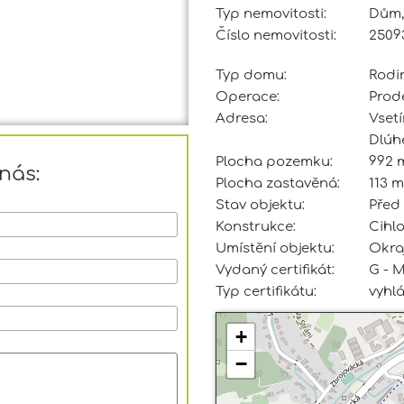
Typ nemovitosti:
Dům, 
Číslo nemovitosti:
2509
Typ domu:
Rodi
Operace:
Prod
Adresa:
Vset
Dlúh
Plocha pozemku:
992 
nás:
Plocha zastavěná:
113 m
Stav objektu:
Před
Konstrukce:
Cihl
Umístění objektu:
Okra
Vydaný certifikát:
G - 
Typ certifikátu:
vyhl
+
−