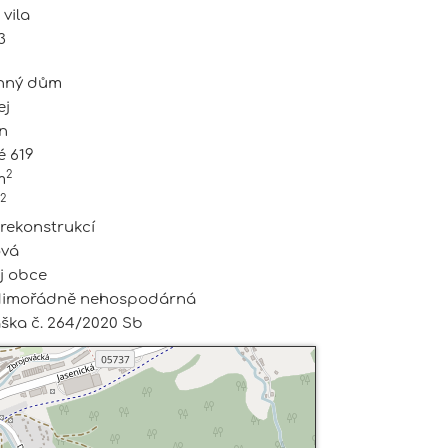
vila
3
nný dům
ej
ín
é 619
2
m
2
 rekonstrukcí
ová
j obce
Mimořádně nehospodárná
áška č. 264/2020 Sb