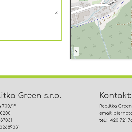
?
itka Green s.r.o.
Kontakt:
á 700/19
Realitka Green s
60200
email:
bierna
689031
tel.: +420 721 7
02689031