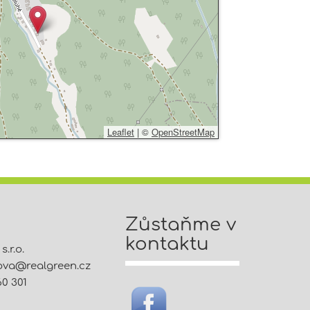
Leaflet
|
©
OpenStreetMap
Zůstaňme v
kontaktu
.r.o.
tova@
realgreen.cz
60 301